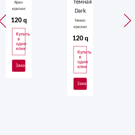
темная
Ярко-
красная,
Dark
сорта
120
Темно-
Freedom
красная
сорта
Купить
120
в
Dark
один
клик
Купить
в
один
Заказать
клик
Заказать