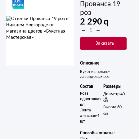
Прованса 19
роз
2 290
Заказать
Описание
Букет из нежно-
лавандовых роз
Состав
Размеры
Роаз 
Диаметр 40
одноголвая-19 
см
шт

Высота 60
Лента 
см
атласная-1 
шт
Способы оплаты: