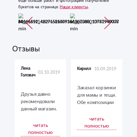
еще больше работ и фотографий получателей
букетов на странице
Наши клиенты
.
Отзывы
10.09.2019
Лена
Кирилл
03.10.2019
Головач
Заказал корзинки
Друзья давно
для мамы и тещи.
рекомендовали
Обе композиции
данный магазин.
были прекрасно
Говорили, что
выполнены,
читать
очень быстрая
каждая в своем
читать
полностью
доставка и
стиле, но
полностью